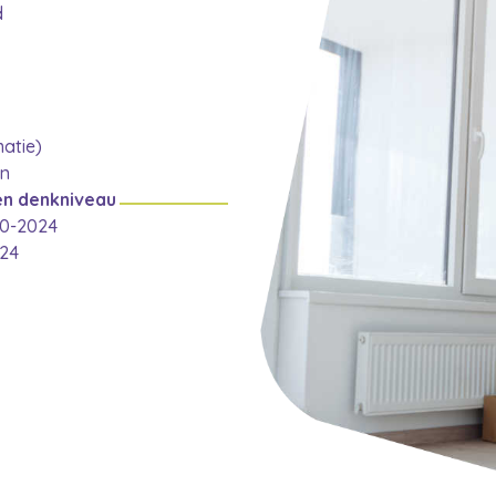
d
matie)
en
en denkniveau
10-2024
024