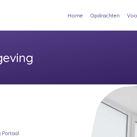
(current)
(curren
Home
Opdrachten
Voo
geving
g Portaal