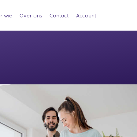
t)
(current)
(current)
(current)
(current)
r wie
Over ons
Contact
Account