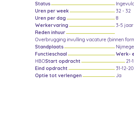
Status
Ingevul
Uren per week
32 - 32
Uren per dag
8
Werkervaring
3-5 jaar
Reden inhuur
Overbrugging invulling vacature (binnen for
Standplaats
Nijmeg
Functieschaal
Werk- 
HBO
Start opdracht
21-
Eind opdracht
31-12-2
Optie tot verlengen
Ja