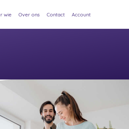
t)
(current)
(current)
(current)
(current)
r wie
Over ons
Contact
Account