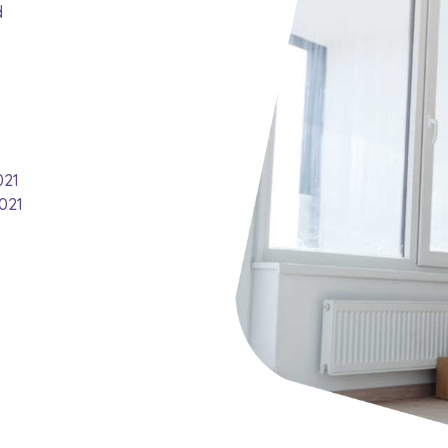
d
021
021