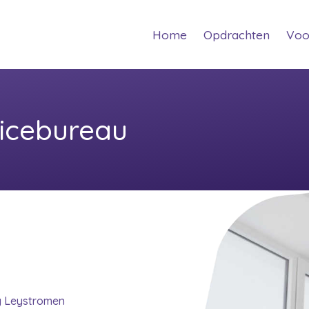
(current)
(curren
Home
Opdrachten
Voo
icebureau
ng Leystromen