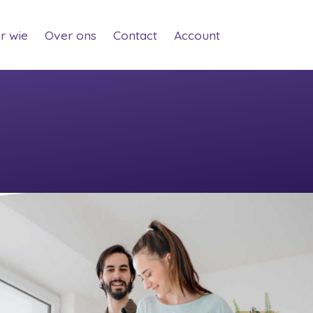
t)
(current)
(current)
(current)
(current)
r wie
Over ons
Contact
Account