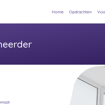
(current)
(curren
Home
Opdrachten
Voo
heerder
pmaat