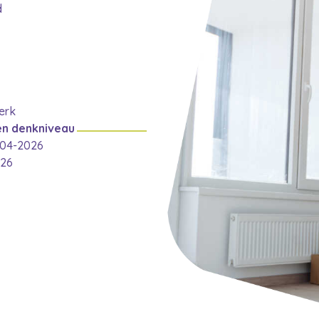
d
erk
en denkniveau
-04-2026
026