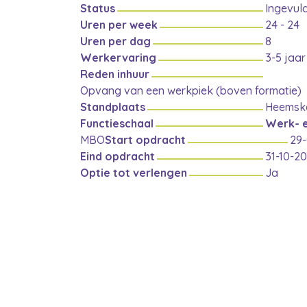
Status
Ingevul
Uren per week
24 - 24
Uren per dag
8
Werkervaring
3-5 jaar
Reden inhuur
Opvang van een werkpiek (boven formatie)
Standplaats
Heemsk
Functieschaal
Werk- 
MBO
Start opdracht
29
Eind opdracht
31-10-2
Optie tot verlengen
Ja