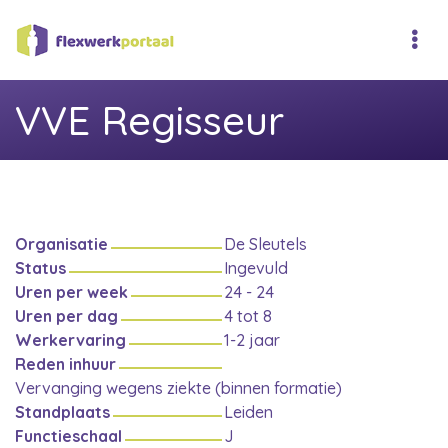
VVE Regisseur
Organisatie
De Sleutels
Status
Ingevuld
Uren per week
24 - 24
Uren per dag
4 tot 8
Werkervaring
1-2 jaar
Reden inhuur
Vervanging wegens ziekte (binnen formatie)
Standplaats
Leiden
Functieschaal
J